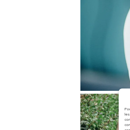
Pou
les
con
com
con