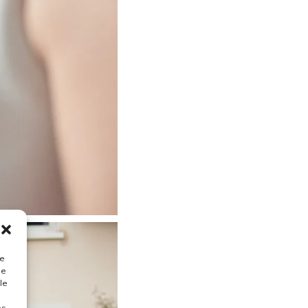
ue
de
le
es